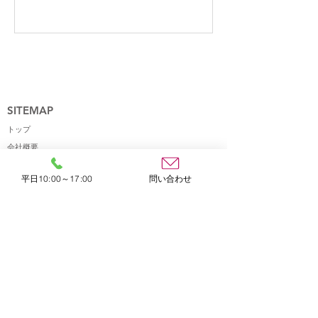
SITEMAP
​トップ
会社概要
事業内容
平日10:00～17:00
問い合わせ
お知らせ
お問い合わせ
SERVICE
​Web広告運用
コンテンツ制作
サイト解析
ADDRESS
​〒514-2326