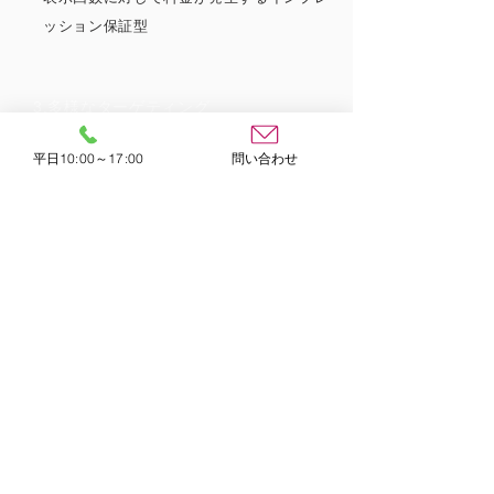
ッション保証型
​3.多様なターゲティング
​地域/曜日/デバイスなどの絞り込みが可能
平日10:00～17:00
問い合わせ
4.品質が高く、安全・安心な掲載面
​アドフラウドの心配もなく、ブランドセーフ
ティにも繋がる
SITEMAP
​トップ
会社概要
事業内容